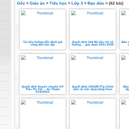
Gốc
>
Giáo án
>
Tiểu học
>
Lớp 3
>
Đạo đức
> (62 bài)
Tài liệu hướng dẫn đánh giá
Quyết định 244 Bộ tiêu chí và
Báo c
công dân học tập
hướng ... giai đoạn 2021-2030
Quyết định thuyên chuyển GV
Quyết định 100/QĐ-TTg Chính
Bản
Trần Thị Chi ... An Thuận
phủ về việc tặng bằng khen
tậ
01/8/2023