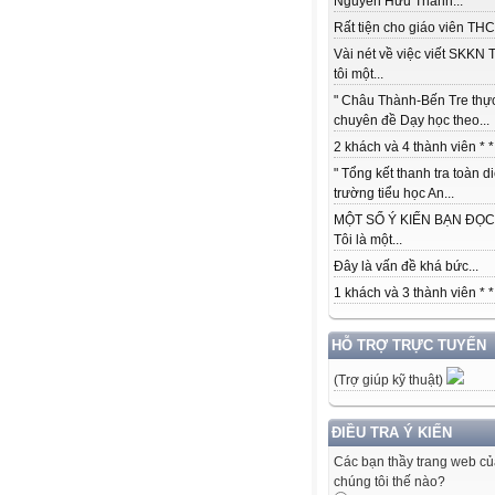
Nguyễn Hữu Thành...
Rất tiện cho giáo viên THCS
Vài nét về việc viết SKKN 
tôi một...
" Châu Thành-Bến Tre thự
chuyên đề Dạy học theo...
2 khách và 4 thành viên * *.
" Tổng kết thanh tra toàn d
trường tiểu học An...
MỘT SỐ Ý KIẾN BẠN ĐỌC:
Tôi là một...
Đây là vấn đề khá bức...
1 khách và 3 thành viên * *.
HỖ TRỢ TRỰC TUYẾN
(Trợ giúp kỹ thuật)
ĐIỀU TRA Ý KIẾN
Các bạn thầy trang web c
chúng tôi thế nào?