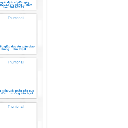
uyết định số 45 ngày
5/2023 V/v công ... năm
học 2022-2023
iệu giáo dục An toàn giao
thông ... thơ lớp 3
 kiến Giải pháp gáo dục
 đức ... trường tiểu họci