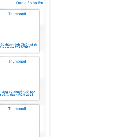
Đưa giáo án lên
áo thành tích Chiến sĩ thi
đua cơ sở 2022-2023
 đăng ký chuyện đề học
p và ... cách HCM 2023