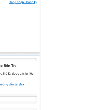
Đăng nhập / Đăng ký
c Bến Tre.
 thể tải được các tư liệu
ướng dẫn tại đây