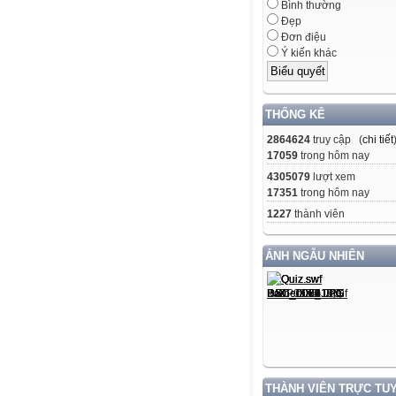
Bình thường
Đẹp
Đơn điệu
Ý kiến khác
THỐNG KÊ
2864624
truy cập (
chi tiết
17059
trong hôm nay
4305079
lượt xem
17351
trong hôm nay
1227
thành viên
ẢNH NGẪU NHIÊN
THÀNH VIÊN TRỰC TU