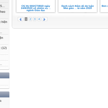
....
Chỉ thị 666/CT-BGD ngày
Danh sách thăm dò dư luận
Đơn 
24/8/2020 về nhiệm vụ ...
Nhà giáo ... tú năm 2020
ngành Giáo dục
Theo
1
2
3
4
c hiện
..
iện
 (12)
..
ủa