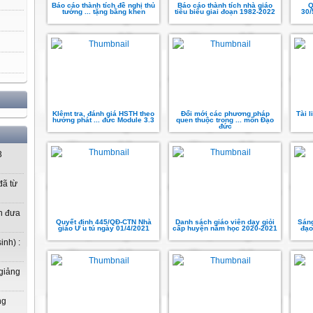
Báo cáo thành tích đề nghị thủ
Báo cáo thành tích nhà giáo
Q
tướng ... tặng bằng khen
tiêu biểu giai đoạn 1982-2022
30/
KIêmt tra, đánh giá HSTH theo
Đổi mới các phương pháp
Tài l
hướng phát ... đức Module 3.3
quen thuộc trong ... môn Đạo
đức
3
ã từ
n đưa
Quyết định 445/QĐ-CTN Nhà
Danh sách giáo viên dạy giỏi
Sáng
giáo Ư u tú ngày 01/4/2021
cấp huyện năm học 2020-2021
đạo
inh) :
 giảng
ng