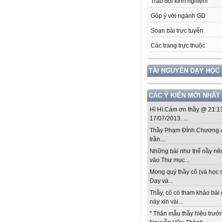
Trao đổi kinh nghiệm
Góp ý với ngành GD
Soạn bài trực tuyến
Các trang trực thuộc
TÀI NGUYÊN DẠY HỌC
CÁC Ý KIẾN MỚI NHẤT
Hì Hì.Cám ơn thầy @ 21:1
17/07/2013. ...
Thầy Phạm ĐÌnh Chương đ
trần....
Những bài như thế nầy nê
vào Thư mục...
Mong quý thầy cô (và học s
Dạy và...
Thầy, cô có tham khảo bài
này xin vài...
" Thân mẫu thầy hiệu trưở