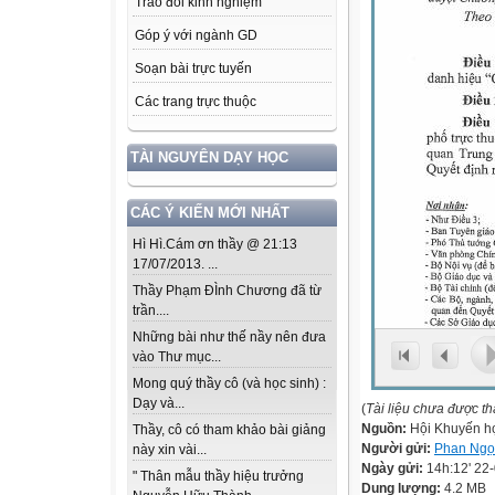
Trao đổi kinh nghiệm
Góp ý với ngành GD
Soạn bài trực tuyến
Các trang trực thuộc
TÀI NGUYÊN DẠY HỌC
CÁC Ý KIẾN MỚI NHẤT
Hì Hì.Cám ơn thầy @ 21:13
17/07/2013. ...
Thầy Phạm ĐÌnh Chương đã từ
trần....
Những bài như thế nầy nên đưa
vào Thư mục...
Mong quý thầy cô (và học sinh) :
Dạy và...
(
Tài liệu chưa được t
Nguồn:
Hội Khuyến h
Thầy, cô có tham khảo bài giảng
Người gửi:
Phan Ngọ
này xin vài...
Ngày gửi:
14h:12' 22
" Thân mẫu thầy hiệu trưởng
Dung lượng:
4.2 MB