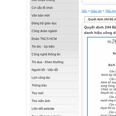
Giới thiệu chung
Cơ cấu tổ chức
Gốc
>
Giáo án
>
Tiểu họ
Văn bản mới
Quyết định 244 Bộ ti
Đảng bộ giáo dục
Quyết định 244 B
Công đoàn ngành
danh hiệu công d
Đoàn TNCS HCM
Tin tức - Sự kiện
Công nghệ thông tin
Thi đua - Khen thưởng
Người tốt - Việc tốt
Lịch công tác
Thông báo
Thư mời
Thư viện ảnh
Liên kết website