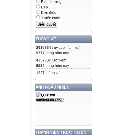
Bình thường
Đẹp
Đơn điệu
Ý kiến khác
THỐNG KÊ
2916334
truy cập (
chi tiết
)
9377
trong hôm nay
4357337
lượt xem
9539
trong hôm nay
1227
thành viên
ẢNH NGẪU NHIÊN
THÀNH VIÊN TRỰC TUYẾN