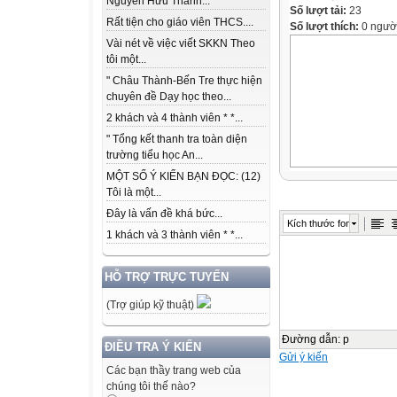
Nguyễn Hữu Thành...
Số lượt tải:
23
Rất tiện cho giáo viên THCS....
Số lượt thích:
0 ngườ
Vài nét về việc viết SKKN Theo
tôi một...
" Châu Thành-Bến Tre thực hiện
chuyên đề Dạy học theo...
2 khách và 4 thành viên * *...
" Tổng kết thanh tra toàn diện
trường tiểu học An...
MỘT SỐ Ý KIẾN BẠN ĐỌC: (12)
Tôi là một...
Đây là vấn đề khá bức...
Kích thước font
1 khách và 3 thành viên * *...
HỖ TRỢ TRỰC TUYẾN
(Trợ giúp kỹ thuật)
Đường dẫn
:
p
ĐIỀU TRA Ý KIẾN
Gửi ý kiến
Các bạn thầy trang web của
chúng tôi thế nào?