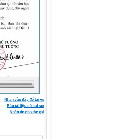
Nhấn vào đây để tải về
Báo tài liệu có sai sót
Nhắn tin cho tác giả