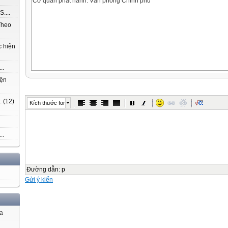
Cơ quan phát hành: Văn phòng Chính phủ
....
Theo
c hiện
..
iện
 (12)
Kích thước font
..
Đường dẫn
:
p
Gửi ý kiến
ủa