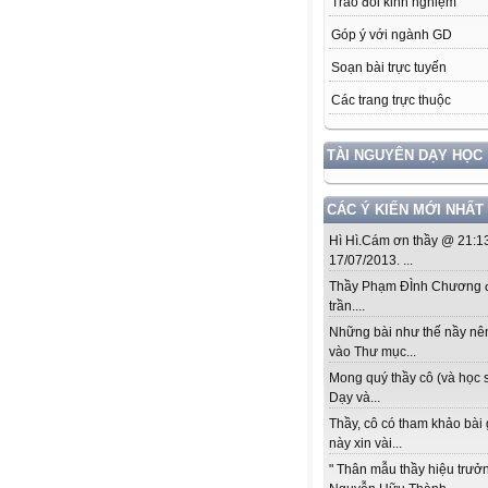
Trao đổi kinh nghiệm
Góp ý với ngành GD
Soạn bài trực tuyến
Các trang trực thuộc
TÀI NGUYÊN DẠY HỌC
CÁC Ý KIẾN MỚI NHẤT
Hì Hì.Cám ơn thầy @ 21:1
17/07/2013. ...
Thầy Phạm ĐÌnh Chương đ
trần....
Những bài như thế nầy nê
vào Thư mục...
Mong quý thầy cô (và học s
Dạy và...
Thầy, cô có tham khảo bài
này xin vài...
" Thân mẫu thầy hiệu trưở