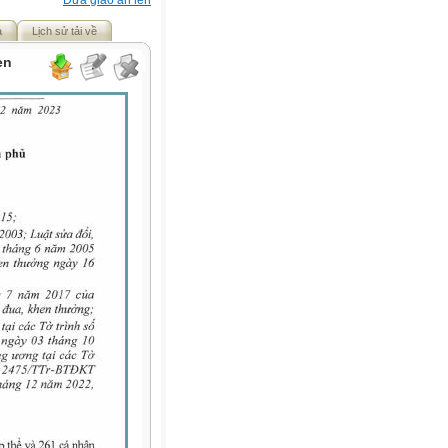
Đưa giáo án lên
ả
Lịch sử tải về
en