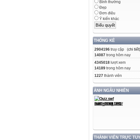
Bình thường
Đẹp
Đơn điệu
Ý kiến khác
THỐNG KÊ
2904196
truy cập (
chi tiết
14087
trong hôm nay
4345018
lượt xem
14189
trong hôm nay
1227
thành viên
ẢNH NGẪU NHIÊN
THÀNH VIÊN TRỰC TU