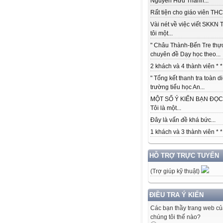
Nguyễn Hữu Thành...
Rất tiện cho giáo viên THCS
Vài nét về việc viết SKKN 
tôi một...
" Châu Thành-Bến Tre thự
chuyên đề Dạy học theo...
2 khách và 4 thành viên * *.
" Tổng kết thanh tra toàn d
trường tiểu học An...
MỘT SỐ Ý KIẾN BẠN ĐỌC:
Tôi là một...
Đây là vấn đề khá bức...
1 khách và 3 thành viên * *.
HỖ TRỢ TRỰC TUYẾN
(Trợ giúp kỹ thuật)
ĐIỀU TRA Ý KIẾN
Các bạn thầy trang web c
chúng tôi thế nào?