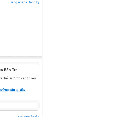
Đăng nhập / Đăng ký
c Bến Tre.
 thể tải được các tư liệu
ướng dẫn tại đây