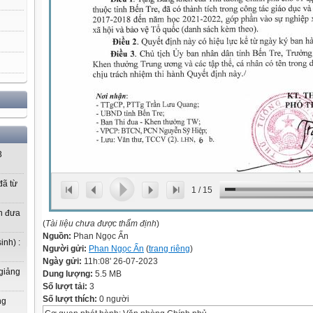
3
ã từ
1
/
15
n đưa
(
Tài liệu chưa được thẩm định
)
Nguồn:
Phan Ngọc Ẩn
inh) :
Người gửi:
Phan Ngọc Ẩn
(
trang riêng
)
Ngày gửi:
11h:08' 26-07-2023
 giảng
Dung lượng:
5.5 MB
Số lượt tải:
3
Số lượt thích:
0 người
ng