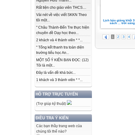
Nguyễn Hữu Thành...
Rất tiện cho giáo viên THCS....
Vài nét về việc viết SKKN Theo
tôi một...
Lịch báo giảng khối 3
sách ... trời sáng
" Châu Thành-Bến Tre thực hiện
chuyên đề Dạy học theo...
1
2
3
4
2 khách và 4 thành viên * *...
" Tổng kết thanh tra toàn diện
trường tiểu học An...
MỘT SỐ Ý KIẾN BẠN ĐỌC: (12)
Tôi là một...
Đây là vấn đề khá bức...
1 khách và 3 thành viên * *...
HỖ TRỢ TRỰC TUYẾN
(Trợ giúp kỹ thuật)
ĐIỀU TRA Ý KIẾN
Các bạn thầy trang web của
chúng tôi thế nào?