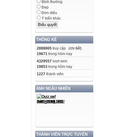
Bình thường
Đẹp
Đơn điệu
Ý kiến khác
THỐNG KÊ
2888865
truy cập (
chi tiết
)
19671
trong hôm nay
4329557
lượt xem
19853
trong hôm nay
1227
thành viên
ẢNH NGẪU NHIÊN
THÀNH VIÊN TRỰC TUYẾN