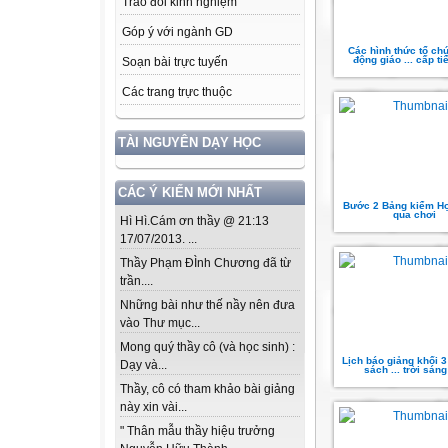
Trao đổi kinh nghiệm
Góp ý với ngành GD
Các hình thức tổ chư
động giáo ... cấp tiê
Soạn bài trực tuyến
Các trang trực thuộc
TÀI NGUYÊN DẠY HỌC
CÁC Ý KIẾN MỚI NHẤT
Bước 2 Bảng kiểm Họ
qua chơi
Hì Hì.Cám ơn thầy @ 21:13
17/07/2013. ...
Thầy Phạm ĐÌnh Chương đã từ
trần....
Những bài như thế nầy nên đưa
vào Thư mục...
Mong quý thầy cô (và học sinh) :
Lịch báo giảng khối 3
Dạy và...
sách ... trời sáng
Thầy, cô có tham khảo bài giảng
này xin vài...
" Thân mẫu thầy hiệu trưởng