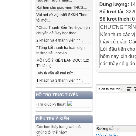
Nguyễn Hữu Thành...
Dung lượng:
14
Rất tiện cho giáo viên THCS....
Số lượt tải:
322
Vài nét về việc viết SKKN Theo
Số lượt thích:
0
tôi một...
CHƯƠNG TRÌNH
" Châu Thành-Bến Tre thực hiện
chuyên đề Dạy học theo...
Kính thưa các vị
2 khách và 4 thành viên * *...
thầy cô giáo! Cá
" Tổng kết thanh tra toàn diện
Lời đầu tiên cho
trường tiểu học An...
hôm nay, xin đượ
MỘT SỐ Ý KIẾN BẠN ĐỌC: (12)
các thầy cô giáo
Tôi là một...
lời chúc tốt đẹp
Đây là vấn đề khá bức...
công rực rỡ!
1 khách và 3 thành viên * *...
Sau đây tôi xin 
Kích thước font
2012
HỖ TRỢ TRỰC TUYẾN
Gồm 2 phần
(Trợ giúp kỹ thuật)
PHẦN 1: PHẦN 
I. LỄ ĐÓN HỌC
ĐIỀU TRA Ý KIẾN
II. NGHI THỨC:
Các bạn thầy trang web của
- Chào cờ!
Đường dẫn
:
p
chúng tôi thế nào?
Gửi ý kiến