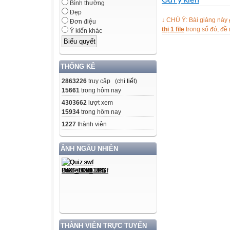
- Tuyên bố lí do
Bình thường
- Giới thiệu đại 
Đẹp
↓ CHÚ Ý: Bài giảng này
Đơn điệu
III. NỘI DUNG:
thị 1 file
trong số đó, đ
Ý kiến khác
1. Đọc thư của 
năm học mới 20
2. Diễn văn kha
THỐNG KÊ
trong năm học 2
2863226
truy cập (
chi tiết
)
2012 của nhà t
15661
trong hôm nay
3. Phát động “th
4303662
lượt xem
hoạch triển khai
15934
trong hôm nay
sinh tích cực”
1227
thành viên
4. Trao học bổng
5. Ý kiến chỉ đạ
ẢNH NGẪU NHIÊN
6. Thủ trưởng đơ
PHẦN 2: PHẦN 
I. LỄ ĐÓN HỌC
Kính thưa các vị
thầy cô giáo! Cá
THÀNH VIÊN TRỰC TUYẾN