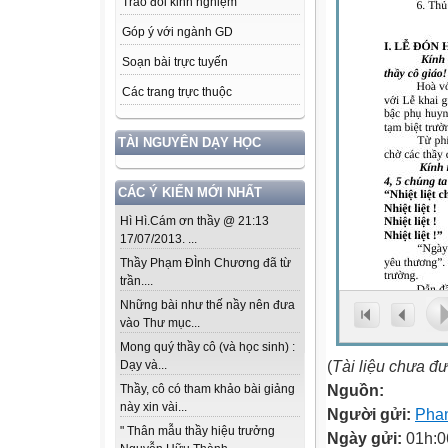
Trao đổi kinh nghiệm
Góp ý với ngành GD
Soạn bài trực tuyến
Các trang trực thuộc
TÀI NGUYÊN DẠY HỌC
CÁC Ý KIẾN MỚI NHẤT
Hì Hì.Cám ơn thầy @ 21:13
17/07/2013. ...
Thầy Phạm ĐÌnh Chương đã từ
trần....
Những bài như thế nầy nên đưa
vào Thư mục...
Mong quý thầy cô (và học sinh) :
(
Tài liệu chưa đ
Dạy và...
Nguồn:
Thầy, cô có tham khảo bài giảng
này xin vài...
Người gửi:
Pha
" Thân mẫu thầy hiệu trưởng
Ngày gửi:
01h:0