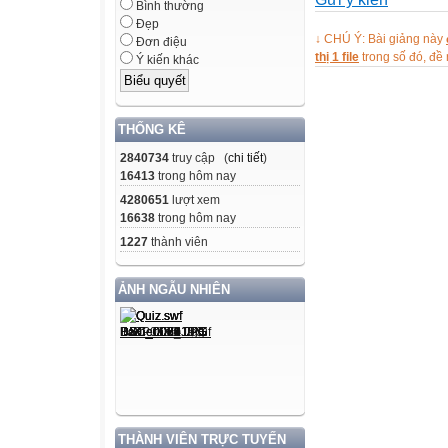
- Tuyên bố lí do
Bình thường
- Giới thiệu đại 
Đẹp
↓ CHÚ Ý: Bài giảng này
Đơn điệu
III. NỘI DUNG:
thị 1 file
trong số đó, đ
Ý kiến khác
1. Đọc thư của 
năm học mới 20
2. Diễn văn kha
THỐNG KÊ
trong năm học 2
2840734
truy cập (
chi tiết
)
2012 của nhà t
16413
trong hôm nay
3. Phát động “th
4280651
lượt xem
hoạch triển khai
16638
trong hôm nay
sinh tích cực”
1227
thành viên
4. Trao học bổng
5. Ý kiến chỉ đạ
ẢNH NGẪU NHIÊN
6. Thủ trưởng đơ
PHẦN 2: PHẦN 
I. LỄ ĐÓN HỌC
Kính thưa các vị
thầy cô giáo! Cá
THÀNH VIÊN TRỰC TUYẾN