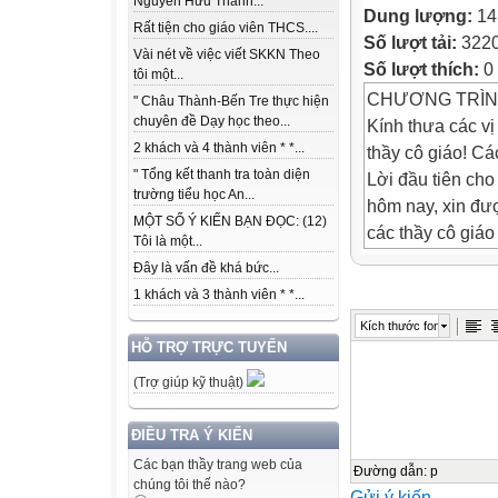
Nguyễn Hữu Thành...
Dung lượng:
14
Rất tiện cho giáo viên THCS....
Số lượt tải:
322
Vài nét về việc viết SKKN Theo
Số lượt thích:
0
tôi một...
CHƯƠNG TRÌNH
" Châu Thành-Bến Tre thực hiện
chuyên đề Dạy học theo...
Kính thưa các vị
2 khách và 4 thành viên * *...
thầy cô giáo! Cá
" Tổng kết thanh tra toàn diện
Lời đầu tiên cho
trường tiểu học An...
hôm nay, xin đượ
MỘT SỐ Ý KIẾN BẠN ĐỌC: (12)
các thầy cô giáo
Tôi là một...
lời chúc tốt đẹp
Đây là vấn đề khá bức...
công rực rỡ!
1 khách và 3 thành viên * *...
Sau đây tôi xin 
Kích thước font
2012
HỖ TRỢ TRỰC TUYẾN
Gồm 2 phần
(Trợ giúp kỹ thuật)
PHẦN 1: PHẦN 
I. LỄ ĐÓN HỌC
ĐIỀU TRA Ý KIẾN
II. NGHI THỨC:
Các bạn thầy trang web của
- Chào cờ!
Đường dẫn
:
p
chúng tôi thế nào?
Gửi ý kiến