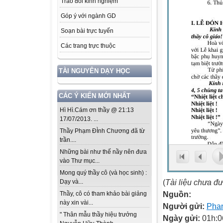
Trao đổi kinh nghiệm
Góp ý với ngành GD
Soạn bài trực tuyến
Các trang trực thuộc
TÀI NGUYÊN DẠY HỌC
CÁC Ý KIẾN MỚI NHẤT
Hì Hì.Cám ơn thầy @ 21:13
17/07/2013. ...
Thầy Phạm ĐÌnh Chương đã từ
trần....
Những bài như thế nầy nên đưa
vào Thư mục...
Mong quý thầy cô (và học sinh) :
(
Tài liệu chưa đ
Dạy và...
Nguồn:
Thầy, cô có tham khảo bài giảng
này xin vài...
Người gửi:
Pha
" Thân mẫu thầy hiệu trưởng
Ngày gửi:
01h:0