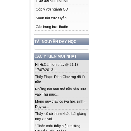
Trao đổi kinh nghiệm
Góp ý với ngành GD
Soạn bài trực tuyến
Các trang trực thuộc
TÀI NGUYÊN DẠY HỌC
CÁC Ý KIẾN MỚI NHẤT
Hì Hì.Cám ơn thầy @ 21:13
17/07/2013. ...
Thầy Phạm ĐÌnh Chương đã từ
trần....
Những bài như thế nầy nên đưa
vào Thư mục...
Mong quý thầy cô (và học sinh) :
Dạy và...
Thầy, cô có tham khảo bài giảng
này xin vài...
" Thân mẫu thầy hiệu trưởng