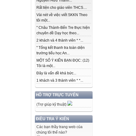
Nguyễn Hữu Thành...
Rất tiện cho giáo viên THCS....
Vài nét về việc viết SKKN Theo
tôi một...
" Châu Thành-Bến Tre thực hiện
chuyên đề Dạy học theo...
2 khách và 4 thành viên * *...
" Tổng kết thanh tra toàn diện
trường tiểu học An...
MỘT SỐ Ý KIẾN BẠN ĐỌC: (12)
Tôi là một...
Đây là vấn đề khá bức...
1 khách và 3 thành viên * *...
HỖ TRỢ TRỰC TUYẾN
(Trợ giúp kỹ thuật)
ĐIỀU TRA Ý KIẾN
Các bạn thầy trang web của
chúng tôi thế nào?