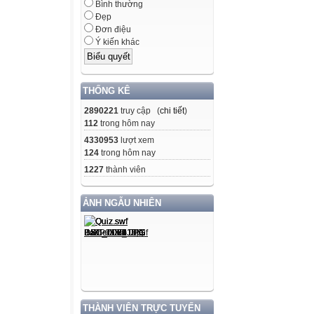
Bình thường
Đẹp
Đơn điệu
Ý kiến khác
THỐNG KÊ
2890221
truy cập (
chi tiết
)
112
trong hôm nay
4330953
lượt xem
124
trong hôm nay
1227
thành viên
ẢNH NGẪU NHIÊN
THÀNH VIÊN TRỰC TUYẾN