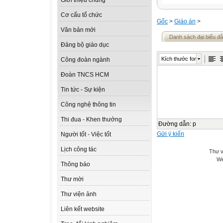
Giới thiệu chung
Cơ cấu tổ chức
Gốc
>
Giáo án
>
Văn bản mới
Danh sách đại biểu đắc
Đảng bộ giáo dục
Kích thước font
Công đoàn ngành
Đoàn TNCS HCM
Tin tức - Sự kiện
Công nghệ thông tin
Thi đua - Khen thưởng
Đường dẫn
:
p
Gửi ý kiến
Người tốt - Việc tốt
Lịch công tác
Thư v
We
Thông báo
Thư mời
Thư viện ảnh
Liên kết website