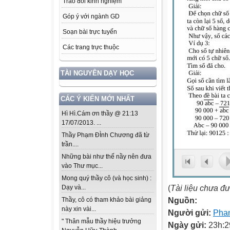
Trao đổi kinh nghiệm
Góp ý với ngành GD
Soạn bài trực tuyến
Các trang trực thuộc
TÀI NGUYÊN DẠY HỌC
CÁC Ý KIẾN MỚI NHẤT
Hì Hì.Cám ơn thầy @ 21:13
17/07/2013. ...
Thầy Phạm ĐÌnh Chương đã từ
trần....
Những bài như thế nầy nên đưa
vào Thư mục...
Mong quý thầy cô (và học sinh) :
(
Tài liệu chưa đ
Dạy và...
Nguồn:
Thầy, cô có tham khảo bài giảng
này xin vài...
Người gửi:
Pha
" Thân mẫu thầy hiệu trưởng
Ngày gửi:
23h:2