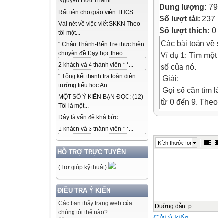
Nguyễn Hữu Thành...
Dung lượng:
79
Rất tiện cho giáo viên THCS....
Số lượt tải:
237
Vài nét về việc viết SKKN Theo
Số lượt thích:
0
tôi một...
Các bài toán về 
" Châu Thành-Bến Tre thực hiện
chuyên đề Dạy học theo...
Ví dụ 1: Tìm một
2 khách và 4 thành viên * *...
số của nó.
" Tổng kết thanh tra toàn diện
Giải:
trường tiểu học An...
Gọi số cần tìm l
MỘT SỐ Ý KIẾN BẠN ĐỌC: (12)
từ 0 đến 9. Theo 
Tôi là một...
ab – 8 x (a + b)
Đây là vấn đề khá bức...
10 x a + b – 8 x 
1 khách và 3 thành viên * *...
10 x a – 8 x a – 
Kích thước font
2 x a – 7 x b
HỖ TRỢ TRỰC TUYẾN
Từ đó ta chọn đư
(Trợ giúp kỹ thuật)
Thử lại: 72 = 8 
Ví dụ 2:
ĐIỀU TRA Ý KIẾN
Cần đánh số tra
Các bạn thầy trang web của
phải viết tất cả
Đường dẫn
:
p
chúng tôi thế nào?
Gửi ý kiến