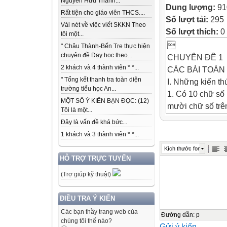
Nguyễn Hữu Thành...
Dung lượng:
91
Rất tiện cho giáo viên THCS....
Số lượt tải:
295
Vài nét về việc viết SKKN Theo
Số lượt thích:
0
tôi một...

" Châu Thành-Bến Tre thực hiện
chuyên đề Dạy học theo...
CHUYÊN ĐỀ 1
2 khách và 4 thành viên * *...
CÁC BÀI TOÁN
" Tổng kết thanh tra toàn diện
I. Những kiến th
trường tiểu học An...
1. Có 10 chữ số l
MỘT SỐ Ý KIẾN BẠN ĐỌC: (12)
mười chữ số trên
Tôi là một...
khác 0.
Đây là vấn đề khá bức...
2. Phân tích cấu
1 khách và 3 thành viên * *...
= a  10 + b
Kích thước font
 = a  100 + 
HỖ TRỢ TRỰC TUYẾN
 = a  1000 +
(Trợ giúp kỹ thuật)
=   10 + d 
3. Quy tắc so sá
ĐIỀU TRA Ý KIẾN
a) Trong hai số 
Các bạn thầy trang web của
b) Nếu hai số có
Đường dẫn
:
p
chúng tôi thế nào?
Gửi ý kiến