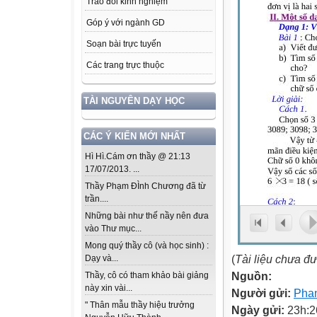
Trao đổi kinh nghiệm
Góp ý với ngành GD
Soạn bài trực tuyến
Các trang trực thuộc
TÀI NGUYÊN DẠY HỌC
CÁC Ý KIẾN MỚI NHẤT
Hì Hì.Cám ơn thầy @ 21:13
17/07/2013. ...
Thầy Phạm ĐÌnh Chương đã từ
trần....
Những bài như thế nầy nên đưa
vào Thư mục...
Mong quý thầy cô (và học sinh) :
(
Tài liệu chưa đ
Dạy và...
Nguồn:
Thầy, cô có tham khảo bài giảng
này xin vài...
Người gửi:
Pha
" Thân mẫu thầy hiệu trưởng
Ngày gửi:
23h:2