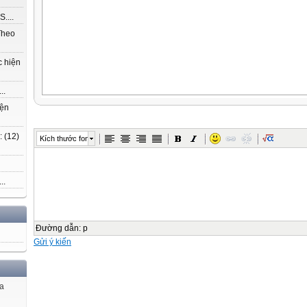
....
Theo
c hiện
..
iện
 (12)
Kích thước font
..
Đường dẫn
:
p
Gửi ý kiến
ủa