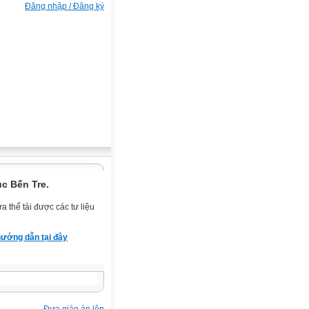
Đăng nhập / Đăng ký
c Bến Tre.
 thể tải được các tư liệu
ướng dẫn tại đây