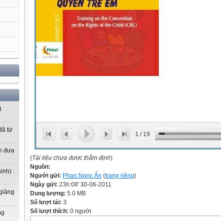
3
ã từ
1
/
19
n đưa
(
Tài liệu chưa được thẩm định
)
Nguồn:
inh) :
Người gửi:
Phan Ngọc Ẩn
(
trang riêng
)
Ngày gửi:
23h:08' 30-06-2011
 giảng
Dung lượng:
5.0 MB
Số lượt tải:
3
Số lượt thích:
0 người
ng