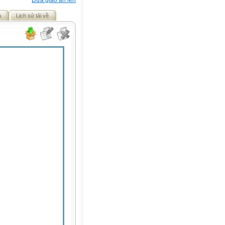
Đưa giáo án lên
ả
Lịch sử tải về