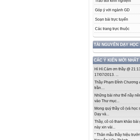
Trao đổi kinh nghiệm
Góp ý với ngành GD
Soạn bài trực tuyến
Các trang trực thuộc
TÀI NGUYÊN DẠY HỌC
CÁC Ý KIẾN MỚI NHẤT
Hì Hì.Cám ơn thầy @ 21:1
17/07/2013. ...
Thầy Phạm ĐÌnh Chương đ
trần....
Những bài như thế nầy nê
vào Thư mục...
Mong quý thầy cô (và học s
Dạy và...
Thầy, cô có tham khảo bài
này xin vài...
" Thân mẫu thầy hiệu trưở