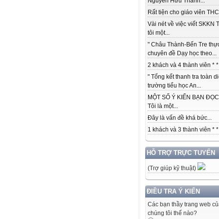
Nguyễn Hữu Thành...
Rất tiện cho giáo viên THCS
Vài nét về việc viết SKKN 
tôi một...
" Châu Thành-Bến Tre thự
chuyên đề Dạy học theo...
2 khách và 4 thành viên * *.
" Tổng kết thanh tra toàn d
trường tiểu học An...
MỘT SỐ Ý KIẾN BẠN ĐỌC:
Tôi là một...
Đây là vấn đề khá bức...
1 khách và 3 thành viên * *.
HỖ TRỢ TRỰC TUYẾN
(Trợ giúp kỹ thuật)
ĐIỀU TRA Ý KIẾN
Các bạn thầy trang web c
chúng tôi thế nào?