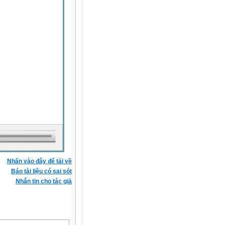
Nhấn vào đây để tải về
Báo tài liệu có sai sót
Nhắn tin cho tác giả