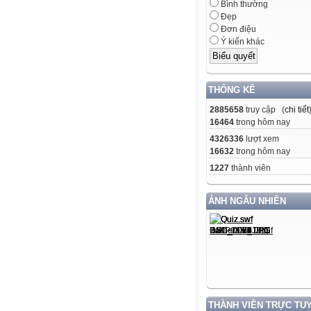
Bình thường
Đẹp
Đơn điệu
Ý kiến khác
THỐNG KÊ
2885658
truy cập (
chi tiết
16464
trong hôm nay
4326336
lượt xem
16632
trong hôm nay
1227
thành viên
ẢNH NGẪU NHIÊN
THÀNH VIÊN TRỰC TU