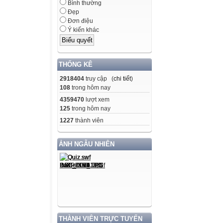
Bình thường
Đẹp
Đơn điệu
Ý kiến khác
THỐNG KÊ
2918404
truy cập (
chi tiết
)
108
trong hôm nay
4359470
lượt xem
125
trong hôm nay
1227
thành viên
ẢNH NGẪU NHIÊN
THÀNH VIÊN TRỰC TUYẾN