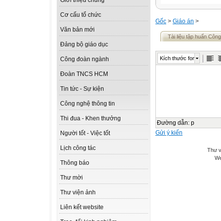
Giới thiệu chung
Cơ cấu tổ chức
Gốc
>
Giáo án
>
Văn bản mới
Tài liệu tập huấn Cô
Đảng bộ giáo dục
Kích thước font
Công đoàn ngành
Đoàn TNCS HCM
Tin tức - Sự kiện
Công nghệ thông tin
Thi đua - Khen thưởng
Đường dẫn
:
p
Gửi ý kiến
Người tốt - Việc tốt
Lịch công tác
Thư v
We
Thông báo
Thư mời
Thư viện ảnh
Liên kết website