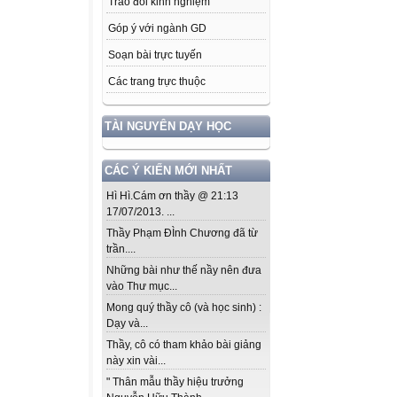
Trao đổi kinh nghiệm
Góp ý với ngành GD
Soạn bài trực tuyến
Các trang trực thuộc
TÀI NGUYÊN DẠY HỌC
CÁC Ý KIẾN MỚI NHẤT
Hì Hì.Cám ơn thầy @ 21:13
17/07/2013. ...
Thầy Phạm ĐÌnh Chương đã từ
trần....
Những bài như thế nầy nên đưa
vào Thư mục...
Mong quý thầy cô (và học sinh) :
Dạy và...
Thầy, cô có tham khảo bài giảng
này xin vài...
" Thân mẫu thầy hiệu trưởng