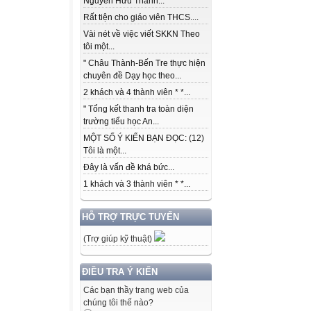
Nguyễn Hữu Thành...
Rất tiện cho giáo viên THCS....
Vài nét về việc viết SKKN Theo
tôi một...
" Châu Thành-Bến Tre thực hiện
chuyên đề Dạy học theo...
2 khách và 4 thành viên * *...
" Tổng kết thanh tra toàn diện
trường tiểu học An...
MỘT SỐ Ý KIẾN BẠN ĐỌC: (12)
Tôi là một...
Đây là vấn đề khá bức...
1 khách và 3 thành viên * *...
HỖ TRỢ TRỰC TUYẾN
(Trợ giúp kỹ thuật)
ĐIỀU TRA Ý KIẾN
Các bạn thầy trang web của
chúng tôi thế nào?