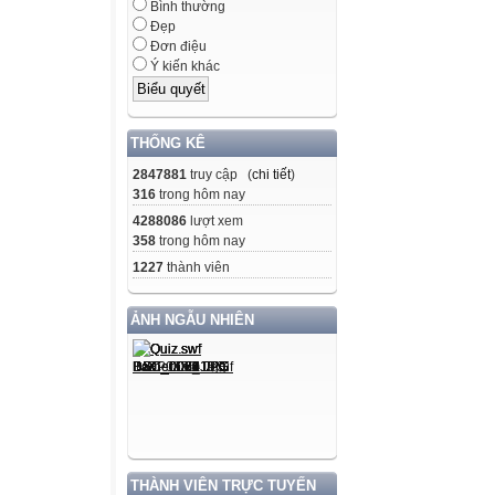
Bình thường
Đẹp
Đơn điệu
Ý kiến khác
THỐNG KÊ
2847881
truy cập (
chi tiết
)
316
trong hôm nay
4288086
lượt xem
358
trong hôm nay
1227
thành viên
ẢNH NGẪU NHIÊN
THÀNH VIÊN TRỰC TUYẾN