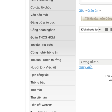
Giới thiệu chung
Cơ cấu tổ chức
Gốc
>
Giáo án
>
Văn bản mới
Tài liệu tập huấn Cô
Đảng bộ giáo dục
Kích thước font
Công đoàn ngành
Đoàn TNCS HCM
Tin tức - Sự kiện
Công nghệ thông tin
Thi đua - Khen thưởng
Đường dẫn
:
p
Gửi ý kiến
Người tốt - Việc tốt
Lịch công tác
Thư v
We
Thông báo
Thư mời
Thư viện ảnh
Liên kết website