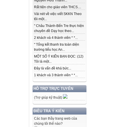
Nguyễn Hữu Thành...
Rất tiện cho giáo viên THCS....
Vài nét về việc viết SKKN Theo
tôi một...
" Châu Thành-Bến Tre thực hiện
chuyên đề Dạy học theo...
2 khách và 4 thành viên * *...
" Tổng kết thanh tra toàn diện
trường tiểu học An...
MỘT SỐ Ý KIẾN BẠN ĐỌC: (12)
Tôi là một...
Đây là vấn đề khá bức...
1 khách và 3 thành viên * *...
HỖ TRỢ TRỰC TUYẾN
(Trợ giúp kỹ thuật)
ĐIỀU TRA Ý KIẾN
Các bạn thầy trang web của
chúng tôi thế nào?