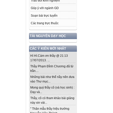
Trao đổi kinh nghiệm
Góp ý với ngành GD
Soạn bài trực tuyến
Các trang trực thuộc
TÀI NGUYÊN DẠY HỌC
CÁC Ý KIẾN MỚI NHẤT
Hì Hì.Cám ơn thầy @ 21:13
17/07/2013. ...
Thầy Phạm ĐÌnh Chương đã từ
trần....
Những bài như thế nầy nên đưa
vào Thư mục...
Mong quý thầy cô (và học sinh) :
Dạy và...
Thầy, cô có tham khảo bài giảng
này xin vài...
" Thân mẫu thầy hiệu trưởng