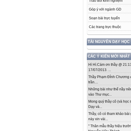
Trao đổi kinh nghiệm
Góp ý với ngành GD
Soạn bài trực tuyến
Các trang trực thuộc
TÀI NGUYÊN DẠY HỌC
CÁC Ý KIẾN MỚI NHẤT
Hì Hì.Cám ơn thầy @ 21:1
17/07/2013. ...
Thầy Phạm ĐÌnh Chương đ
trần....
Những bài như thế nầy nê
vào Thư mục...
Mong quý thầy cô (và học s
Dạy và...
Thầy, cô có tham khảo bài
này xin vài...
" Thân mẫu thầy hiệu trưở