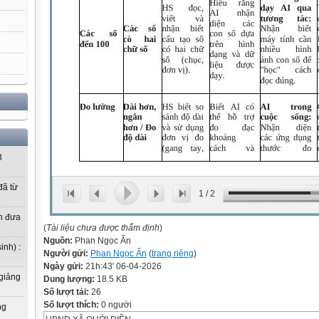
3
ã từ
1
/
2
n đưa
(
Tài liệu chưa được thẩm định
)
Nguồn:
Phan Ngọc Ẩn
inh) :
Người gửi:
Phan Ngọc Ẩn
(
trang riêng
)
Ngày gửi:
21h:43' 06-04-2026
 giảng
Dung lượng:
18.5 KB
Số lượt tải:
26
Số lượt thích:
0 người
ng