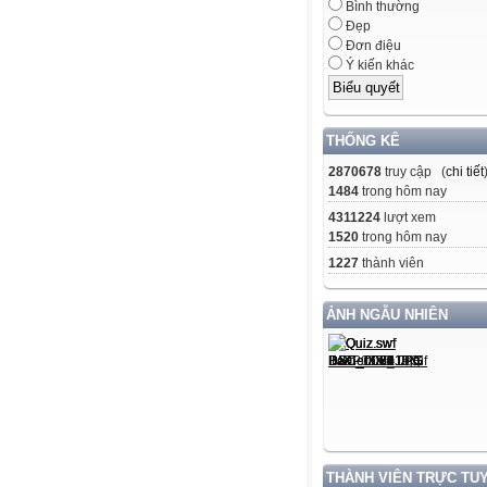
Bình thường
Đẹp
Đơn điệu
Ý kiến khác
THỐNG KÊ
2870678
truy cập (
chi tiết
1484
trong hôm nay
4311224
lượt xem
1520
trong hôm nay
1227
thành viên
ẢNH NGẪU NHIÊN
THÀNH VIÊN TRỰC TU