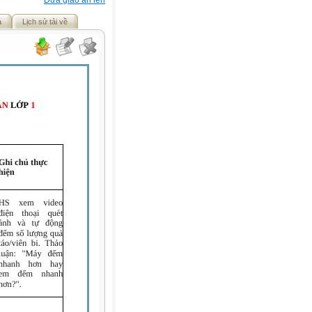
Đưa giáo án lên
ả
Lịch sử tải về