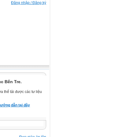
Đăng nhập / Đăng ký
c Bến Tre.
 thể tải được các tư liệu
ướng dẫn tại đây