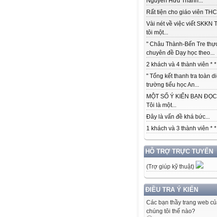
Nguyễn Hữu Thành...
Rất tiện cho giáo viên THCS
Vài nét về việc viết SKKN 
tôi một...
" Châu Thành-Bến Tre thự
chuyên đề Dạy học theo...
2 khách và 4 thành viên * *.
" Tổng kết thanh tra toàn d
trường tiểu học An...
MỘT SỐ Ý KIẾN BẠN ĐỌC:
Tôi là một...
Đây là vấn đề khá bức...
1 khách và 3 thành viên * *.
HỖ TRỢ TRỰC TUYẾN
(Trợ giúp kỹ thuật)
ĐIỀU TRA Ý KIẾN
Các bạn thầy trang web c
chúng tôi thế nào?