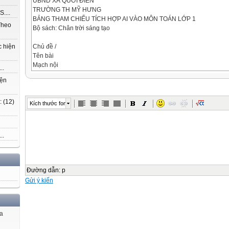
UBND XÃ QUỚI ĐIỀN
TRƯỜNG TH MỸ HƯNG
....
BẢNG THAM CHIẾU TÍCH HỢP AI VÀO MÔN TOÁN LỚP 1
Theo
Bộ sách: Chân trời sáng tạo
Chủ đề /
c hiện
Tên bài
Mạch nội
..
học
iện
dung
YCCĐ AI
 (12)
Kích thước font
Mục tiêu
(Khung
tích hợp AI
..
3439)
Ghi chú thực
hiện
Đường dẫn
:
p
Gửi ý kiến
HS biết thu
thập, kiểm
Thực
đếm
ủa
các