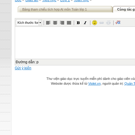
Gốc
>
Giáo án
>
Tiểu học
>
Lớp 1
>
Toán học
>
Bảng tham chiếu tích hợp AI môn Toán lớp 1
Cùng tác g
Kích thước font
Đường dẫn
:
p
Gửi ý kiến
Thư viện giáo dục trực tuyến miễn phí dành cho giáo viên và
Website được thừa kế từ
Violet.vn
, người quản trị:
Quản T