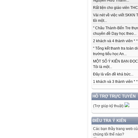
Nguyễn Hữu Thành...
Rất tiện cho giáo viên THCS
Vài nét về việc viết SKKN 
tôi một...
" Châu Thành-Bến Tre thự
chuyên đề Dạy học theo...
2 khách và 4 thành viên * *.
" Tổng kết thanh tra toàn d
trường tiểu học An...
MỘT SỐ Ý KIẾN BẠN ĐỌC:
Tôi là một...
Đây là vấn đề khá bức...
1 khách và 3 thành viên * *.
HỖ TRỢ TRỰC TUYẾN
(Trợ giúp kỹ thuật)
ĐIỀU TRA Ý KIẾN
Các bạn thầy trang web c
chúng tôi thế nào?