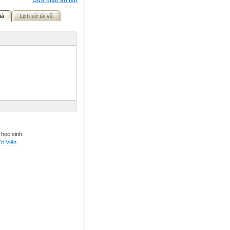
Đưa giáo án lên
iả
Lịch sử tải về
 học sinh.
rị Viên