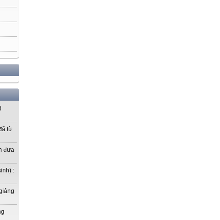
3
ã từ
n đưa
inh) :
 giảng
ng