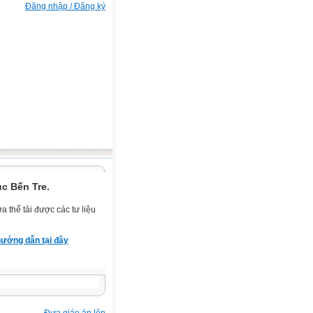
Đăng nhập / Đăng ký
c Bến Tre.
 thể tải được các tư liệu
ướng dẫn tại đây