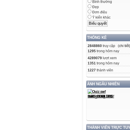
Bình thường
Đẹp
Đơn điệu
Ý kiến khác
THỐNG KÊ
2848860
truy cập (
chi tiết
1295
trong hôm nay
4289079
lượt xem
1351
trong hôm nay
1227
thành viên
ẢNH NGẪU NHIÊN
THÀNH VIÊN TRỰC TU