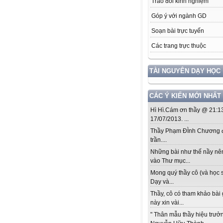
Trao đổi kinh nghiệm
Góp ý với ngành GD
Soạn bài trực tuyến
Các trang trực thuộc
TÀI NGUYÊN DẠY HỌC
CÁC Ý KIẾN MỚI NHẤT
Hì Hì.Cám ơn thầy @ 21:1
17/07/2013. ...
Thầy Phạm ĐÌnh Chương đ
trần....
Những bài như thế nầy nê
vào Thư mục...
Mong quý thầy cô (và học s
Dạy và...
Thầy, cô có tham khảo bài
này xin vài...
" Thân mẫu thầy hiệu trưở