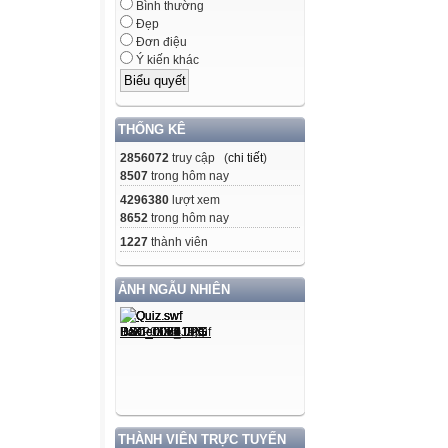
Bình thường
Đẹp
Đơn điệu
Ý kiến khác
THỐNG KÊ
2856072
truy cập (
chi tiết
)
8507
trong hôm nay
4296380
lượt xem
8652
trong hôm nay
1227
thành viên
ẢNH NGẪU NHIÊN
THÀNH VIÊN TRỰC TUYẾN