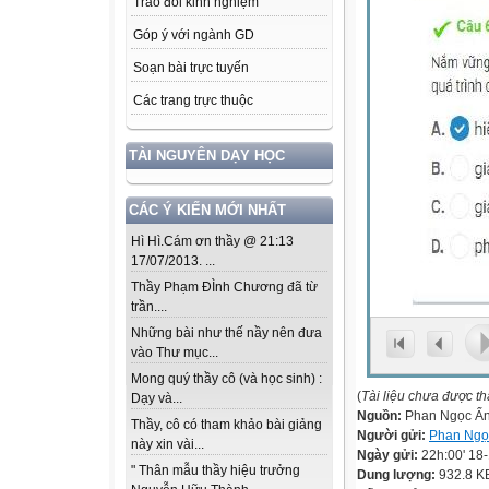
Trao đổi kinh nghiệm
Góp ý với ngành GD
Soạn bài trực tuyến
Các trang trực thuộc
TÀI NGUYÊN DẠY HỌC
CÁC Ý KIẾN MỚI NHẤT
Hì Hì.Cám ơn thầy @ 21:13
17/07/2013. ...
Thầy Phạm ĐÌnh Chương đã từ
trần....
Những bài như thế nầy nên đưa
vào Thư mục...
Mong quý thầy cô (và học sinh) :
(
Tài liệu chưa được t
Dạy và...
Nguồn:
Phan Ngọc Ẩ
Thầy, cô có tham khảo bài giảng
Người gửi:
Phan Ngọ
này xin vài...
Ngày gửi:
22h:00' 18
" Thân mẫu thầy hiệu trưởng
Dung lượng:
932.8 K