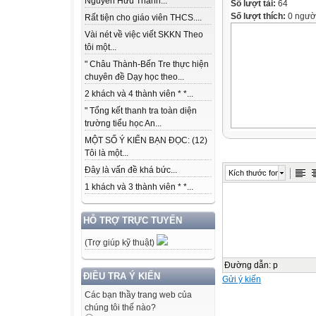
Nguyễn Hữu Thành...
Số lượt tải:
64
Số lượt thích:
0 ngườ
Rất tiện cho giáo viên THCS....
Vài nét về việc viết SKKN Theo
tôi một...
" Châu Thành-Bến Tre thực hiện
chuyên đề Dạy học theo...
2 khách và 4 thành viên * *...
" Tổng kết thanh tra toàn diện
trường tiểu học An...
MỘT SỐ Ý KIẾN BẠN ĐỌC: (12)
Tôi là một...
Đây là vấn đề khá bức...
Kích thước font
1 khách và 3 thành viên * *...
HỖ TRỢ TRỰC TUYẾN
(Trợ giúp kỹ thuật)
Đường dẫn
:
p
ĐIỀU TRA Ý KIẾN
Gửi ý kiến
Các bạn thầy trang web của
chúng tôi thế nào?