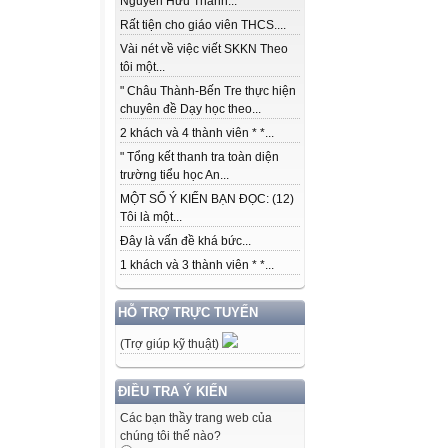
Nguyễn Hữu Thành...
Rất tiện cho giáo viên THCS....
Vài nét về việc viết SKKN Theo
tôi một...
" Châu Thành-Bến Tre thực hiện
chuyên đề Dạy học theo...
2 khách và 4 thành viên * *...
" Tổng kết thanh tra toàn diện
trường tiểu học An...
MỘT SỐ Ý KIẾN BẠN ĐỌC: (12)
Tôi là một...
Đây là vấn đề khá bức...
1 khách và 3 thành viên * *...
HỖ TRỢ TRỰC TUYẾN
(Trợ giúp kỹ thuật)
ĐIỀU TRA Ý KIẾN
Các bạn thầy trang web của
chúng tôi thế nào?