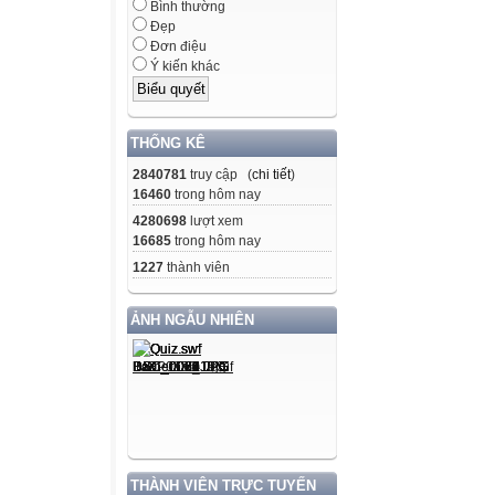
Bình thường
Đẹp
Đơn điệu
Ý kiến khác
THỐNG KÊ
2840781
truy cập (
chi tiết
)
16460
trong hôm nay
4280698
lượt xem
16685
trong hôm nay
1227
thành viên
ẢNH NGẪU NHIÊN
THÀNH VIÊN TRỰC TUYẾN