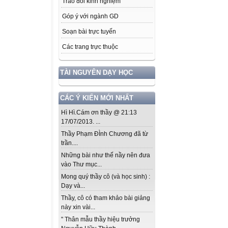
Trao đổi kinh nghiệm
Góp ý với ngành GD
Soạn bài trực tuyến
Các trang trực thuộc
TÀI NGUYÊN DẠY HỌC
CÁC Ý KIẾN MỚI NHẤT
Hì Hì.Cám ơn thầy @ 21:13
17/07/2013. ...
Thầy Phạm ĐÌnh Chương đã từ
trần....
Những bài như thế nầy nên đưa
vào Thư mục...
Mong quý thầy cô (và học sinh) :
Dạy và...
Thầy, cô có tham khảo bài giảng
này xin vài...
" Thân mẫu thầy hiệu trưởng