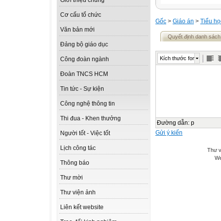
Giới thiệu chung
Cơ cấu tổ chức
Gốc
>
Giáo án
>
Tiểu họ
Văn bản mới
Quyết định danh sác
Đảng bộ giáo dục
Kích thước font
Công đoàn ngành
Đoàn TNCS HCM
Tin tức - Sự kiện
Công nghệ thông tin
Thi đua - Khen thưởng
Đường dẫn
:
p
Gửi ý kiến
Người tốt - Việc tốt
Lịch công tác
Thư v
We
Thông báo
Thư mời
Thư viện ảnh
Liên kết website