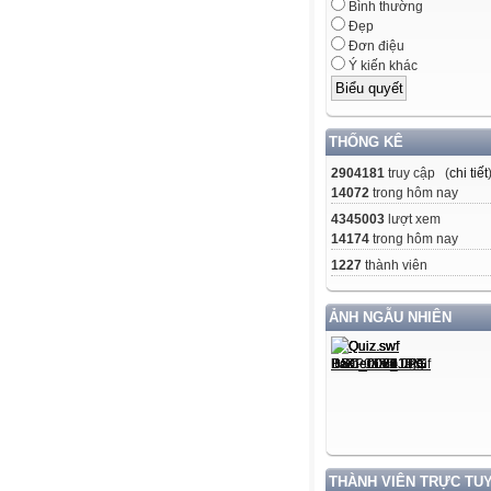
Bình thường
Đẹp
Đơn điệu
Ý kiến khác
THỐNG KÊ
2904181
truy cập (
chi tiết
14072
trong hôm nay
4345003
lượt xem
14174
trong hôm nay
1227
thành viên
ẢNH NGẪU NHIÊN
THÀNH VIÊN TRỰC TU