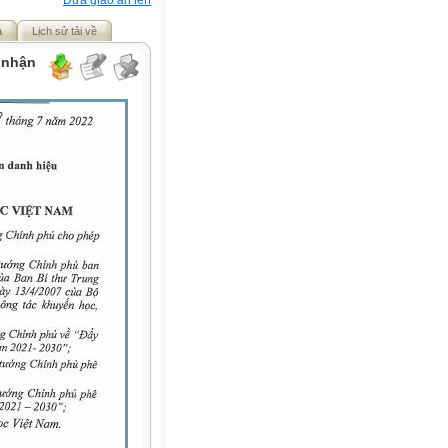
Đưa giáo án lên
ả
Lịch sử tải về
 nhận