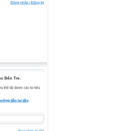
Đăng nhập / Đăng ký
c Bến Tre.
 thể tải được các tư liệu
ướng dẫn tại đây