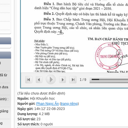
3
ã từ
1
/
9
n đưa
(
Tài liệu chưa được thẩm định
)
Nguồn:
Hội Khuyến học
inh) :
Người gửi:
Phan Ngọc Ẩn
(
trang riêng
)
Ngày gửi:
14h:12' 22-08-2023
 giảng
Dung lượng:
4.2 MB
Số lượt tải:
23
ng
Số lượt thích:
0 người