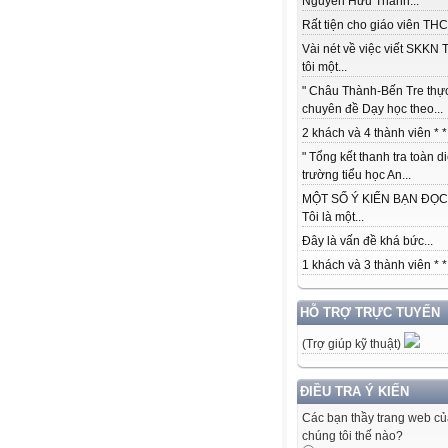
Nguyễn Hữu Thành...
Rất tiện cho giáo viên THCS
Vài nét về việc viết SKKN 
tôi một...
" Châu Thành-Bến Tre thự
chuyên đề Dạy học theo...
2 khách và 4 thành viên * *.
" Tổng kết thanh tra toàn d
trường tiểu học An...
MỘT SỐ Ý KIẾN BẠN ĐỌC:
Tôi là một...
Đây là vấn đề khá bức...
1 khách và 3 thành viên * *.
HỖ TRỢ TRỰC TUYẾN
(Trợ giúp kỹ thuật)
ĐIỀU TRA Ý KIẾN
Các bạn thầy trang web c
chúng tôi thế nào?