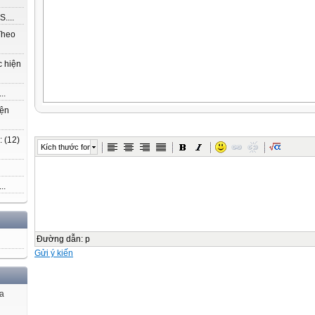
....
Theo
c hiện
..
iện
 (12)
Kích thước font
..
Đường dẫn
:
p
Gửi ý kiến
ủa