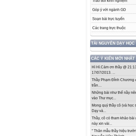
Trao đổi kinh nghiệm
Góp ý với ngành GD
Soạn bài trực tuyến
Các trang trực thuộc
TÀI NGUYÊN DẠY HỌC
CÁC Ý KIẾN MỚI NHẤT
Hì Hì.Cám ơn thầy @ 21:1
17/07/2013. ...
Thầy Phạm ĐÌnh Chương đ
trần....
Những bài như thế nầy nê
vào Thư mục...
Mong quý thầy cô (và học s
Dạy và...
Thầy, cô có tham khảo bài
này xin vài...
" Thân mẫu thầy hiệu trưở