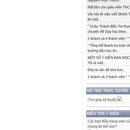
Nguyễn Hữu Thành...
Rất tiện cho giáo viên THCS
Vài nét về việc viết SKKN 
tôi một...
" Châu Thành-Bến Tre thự
chuyên đề Dạy học theo...
2 khách và 4 thành viên * *.
" Tổng kết thanh tra toàn d
trường tiểu học An...
MỘT SỐ Ý KIẾN BẠN ĐỌC:
Tôi là một...
Đây là vấn đề khá bức...
1 khách và 3 thành viên * *.
HỖ TRỢ TRỰC TUYẾN
(Trợ giúp kỹ thuật)
ĐIỀU TRA Ý KIẾN
Các bạn thầy trang web c
chúng tôi thế nào?