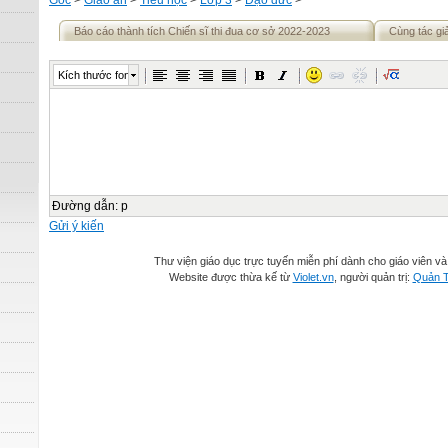
Gốc
>
Giáo án
>
Tiểu học
>
Lớp 3
>
Đạo đức
>
Báo cáo thành tích Chiến sĩ thi đua cơ sở 2022-2023
Cùng tác gi
Kích thước font
Đường dẫn
:
p
Gửi ý kiến
Thư viện giáo dục trực tuyến miễn phí dành cho giáo viên và
Website được thừa kế từ
Violet.vn
, người quản trị:
Quản T