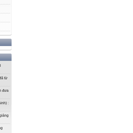
3
ã từ
n đưa
inh) :
 giảng
ng