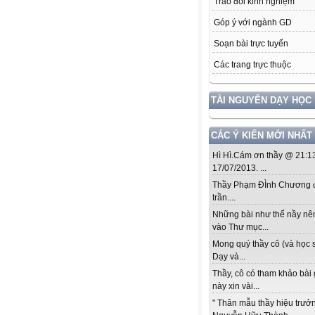
Trao đổi kinh nghiệm
Góp ý với ngành GD
Soạn bài trực tuyến
Các trang trực thuộc
TÀI NGUYÊN DẠY HỌC
CÁC Ý KIẾN MỚI NHẤT
Hì Hì.Cám ơn thầy @ 21:1
17/07/2013. ...
Thầy Phạm ĐÌnh Chương đ
trần....
Những bài như thế nầy nê
vào Thư mục...
Mong quý thầy cô (và học s
Dạy và...
Thầy, cô có tham khảo bài
này xin vài...
" Thân mẫu thầy hiệu trưở