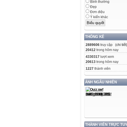
Bình thường
Đẹp
Đơn điệu
Ý kiến khác
THỐNG KÊ
2889606
truy cập (
chi tiết
20412
trong hôm nay
4330317
lượt xem
20613
trong hôm nay
1227
thành viên
ẢNH NGẪU NHIÊN
THÀNH VIÊN TRỰC TU