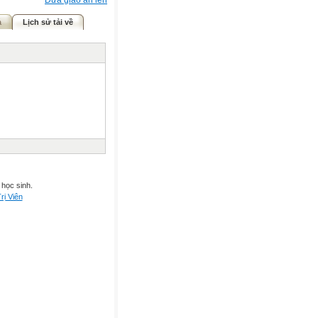
Đưa giáo án lên
ả
Lịch sử tải về
 học sinh.
rị Viên