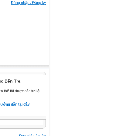
Đăng nhập / Đăng ký
c Bến Tre.
 thể tải được các tư liệu
ướng dẫn tại đây