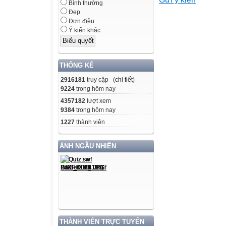
kinh viết,
Bình thường
định vấn đề)
Đẹp
Đơn điệu
nghiệm thực tiễn
Ý kiến khác
các kĩ năng liên
quan cần sử dụ
trong bài học.
THỐNG KÊ
2916181
truy cập (
chi tiết
)
Công cụ
9224
trong hôm nay
4357182
lượt xem
Ngƣời
9384
trong hôm nay
đánh giá
1227
thành viên
pháp - Câu hỏi t
ẢNH NGẪU NHIÊN
v n luận,
trắc
nghiệm
- Bảng hỏi KWL
- Kĩ thuật công
não viết
THÀNH VIÊN TRỰC TUYẾN