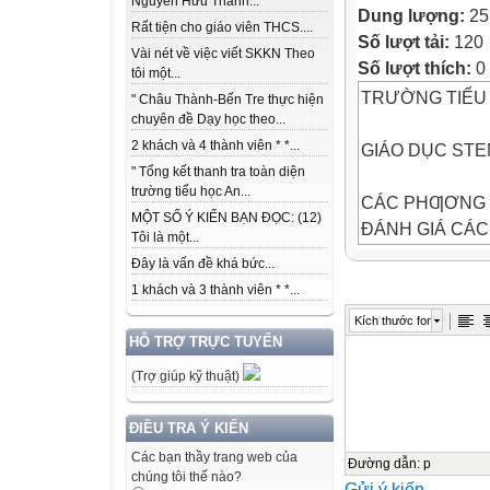
Nguyễn Hữu Thành...
Dung lượng:
25
Rất tiện cho giáo viên THCS....
Số lượt tải:
120
Vài nét về việc viết SKKN Theo
Số lượt thích:
0
tôi một...
TRƯỜNG TIỂU
" Châu Thành-Bến Tre thực hiện
chuyên đề Dạy học theo...
2 khách và 4 thành viên * *...
GIÁO DỤC ST
" Tổng kết thanh tra toàn diện
trường tiểu học An...
CÁC PHƢƠNG 
MỘT SỐ Ý KIẾN BẠN ĐỌC: (12)
ĐÁNH GIÁ CÁC
Tôi là một...
Hoạt động
Đây là vấn đề khá bức...
1 khách và 3 thành viên * *...
Mục đích đánh g
Kích thước font
HỖ TRỢ TRỰC TUYẾN
Phƣơng pháp
(Trợ giúp kỹ thuật)
Mở đầu (Xác Đán
ĐIỀU TRA Ý KIẾN
đã
Các bạn thầy trang web của
học,
Đường dẫn
:
p
chúng tôi thế nào?
Gửi ý kiến