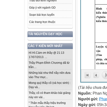
Trao đổi kinh nghiệm
Góp ý với ngành GD
Soạn bài trực tuyến
Các trang trực thuộc
TÀI NGUYÊN DẠY HỌC
CÁC Ý KIẾN MỚI NHẤT
Hì Hì.Cám ơn thầy @ 21:13
17/07/2013. ...
Thầy Phạm ĐÌnh Chương đã từ
trần....
Những bài như thế nầy nên đưa
vào Thư mục...
Mong quý thầy cô (và học sinh) :
(
Tài liệu chưa đ
Dạy và...
Nguồn:
Phan N
Thầy, cô có tham khảo bài giảng
này xin vài...
Người gửi:
Pha
" Thân mẫu thầy hiệu trưởng
Ngày gửi:
05h:3