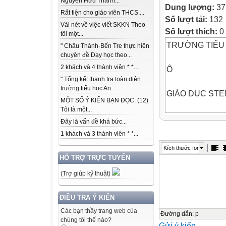
Nguyễn Hữu Thành...
Dung lượng:
37
Rất tiện cho giáo viên THCS....
Số lượt tải:
132
Vài nét về việc viết SKKN Theo
Số lượt thích:
0
tôi một...
TRƯỜNG TIỂU
" Châu Thành-Bến Tre thực hiện
chuyên đề Dạy học theo...
2 khách và 4 thành viên * *...
Ô
" Tổng kết thanh tra toàn diện
trường tiểu học An...
GIÁO DỤC ST
MỘT SỐ Ý KIẾN BẠN ĐỌC: (12)
Tôi là một...
VỀ
Đây là vấn đề khá bức...
hời lượng … tiết
1 khách và 3 thành viên * *...
Kích thước font
Lớp
HỖ TRỢ TRỰC TUYẾN
(Trợ giúp kỹ thuật)
hời điểm tổ chứ
ô tả bài học
ĐIỀU TRA Ý KIẾN
Nội dung môn … 
Các bạn thầy trang web của
đạt đư c c c yêu 
Đường dẫn
:
p
chúng tôi thế nào?
Gửi ý kiến