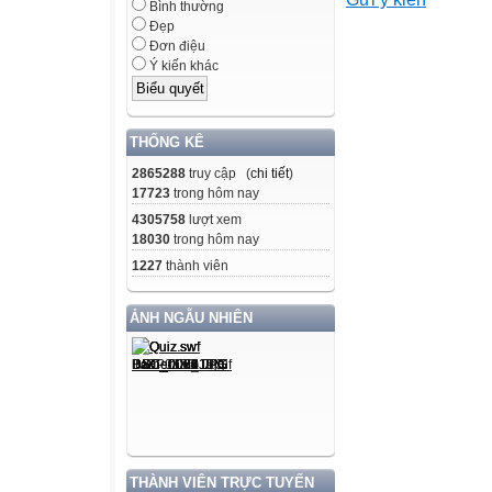
học sinh sẽ ….
Bình thường
Đẹp
Đơn điệu
i học T
Ý kiến khác
hoạt động t i ng
THỐNG KÊ
ội dung chủ đạo 
2865288
truy cập (
chi tiết
)
17723
trong hôm nay
ôn học
4305758
lượt xem
ôn học
18030
trong hôm nay
chủ đạo
1227
thành viên
Yêu cầu cần đạt
ẢNH NGẪU NHIÊN
ự nhiên v Xã hộ
ĩ thuật
ôn học
tích hợp
THÀNH VIÊN TRỰC TUYẾN