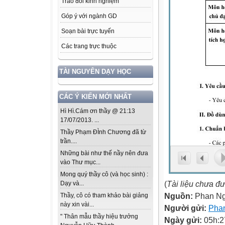
Trao đổi kinh nghiệm
Góp ý với ngành GD
Soạn bài trực tuyến
Các trang trực thuộc
TÀI NGUYÊN DẠY HỌC
CÁC Ý KIẾN MỚI NHẤT
Hì Hì.Cám ơn thầy @ 21:13
17/07/2013. ...
Thầy Phạm ĐÌnh Chương đã từ
trần....
Những bài như thế nầy nên đưa
vào Thư mục...
Mong quý thầy cô (và học sinh) :
(
Tài liệu chưa đ
Dạy và...
Nguồn:
Phan N
Thầy, cô có tham khảo bài giảng
này xin vài...
Người gửi:
Pha
" Thân mẫu thầy hiệu trưởng
Ngày gửi:
05h:2