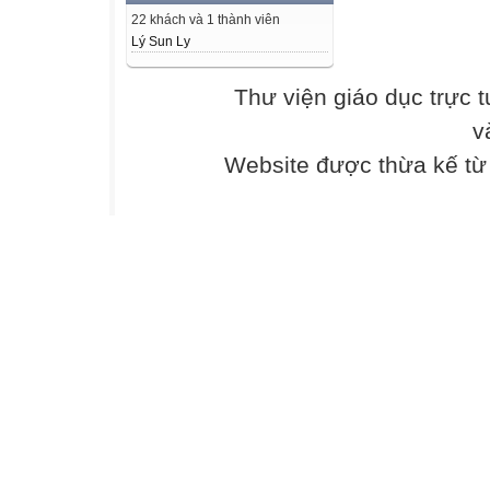
22 khách và 1 thành viên
Toán
Lý Sun Ly
-
Thư viện giáo dục trực 
v
Tin học Công n
Website được thừa kế t
Yêu cầu cần đạt 
- êu cầu cần đạt
ồ dùng dạy học
1
huẩn bị của
iáo viên
- C c phiếu học t
…