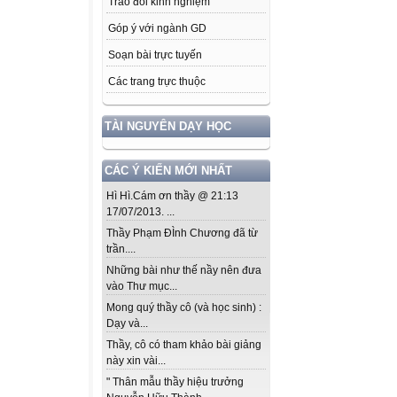
Trao đổi kinh nghiệm
Góp ý với ngành GD
Soạn bài trực tuyến
Các trang trực thuộc
TÀI NGUYÊN DẠY HỌC
CÁC Ý KIẾN MỚI NHẤT
Hì Hì.Cám ơn thầy @ 21:13
17/07/2013. ...
Thầy Phạm ĐÌnh Chương đã từ
trần....
Những bài như thế nầy nên đưa
vào Thư mục...
Mong quý thầy cô (và học sinh) :
Dạy và...
Thầy, cô có tham khảo bài giảng
này xin vài...
" Thân mẫu thầy hiệu trưởng