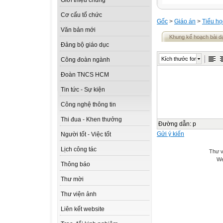
Giới thiệu chung
Cơ cấu tổ chức
Gốc
>
Giáo án
>
Tiểu họ
Văn bản mới
Khung kế hoạch bài 
Đảng bộ giáo dục
Kích thước font
Công đoàn ngành
Đoàn TNCS HCM
Tin tức - Sự kiện
Công nghệ thông tin
Thi đua - Khen thưởng
Đường dẫn
:
p
Gửi ý kiến
Người tốt - Việc tốt
Lịch công tác
Thư v
We
Thông báo
Thư mời
Thư viện ảnh
Liên kết website