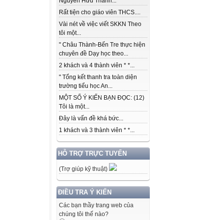
Nguyễn Hữu Thành...
Rất tiện cho giáo viên THCS....
Vài nét về việc viết SKKN Theo
tôi một...
" Châu Thành-Bến Tre thực hiện
chuyên đề Dạy học theo...
2 khách và 4 thành viên * *...
" Tổng kết thanh tra toàn diện
trường tiểu học An...
MỘT SỐ Ý KIẾN BẠN ĐỌC: (12)
Tôi là một...
Đây là vấn đề khá bức...
1 khách và 3 thành viên * *...
HỖ TRỢ TRỰC TUYẾN
(Trợ giúp kỹ thuật)
ĐIỀU TRA Ý KIẾN
Các bạn thầy trang web của
chúng tôi thế nào?