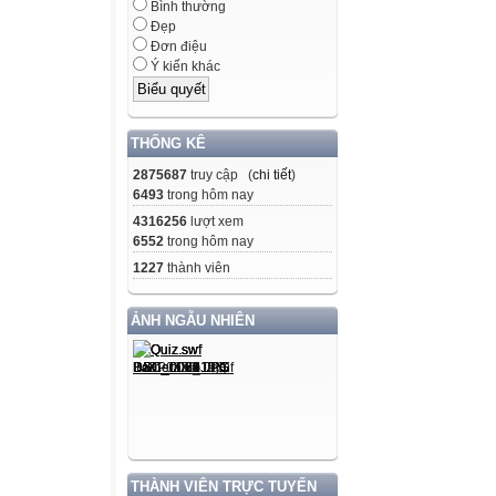
Bình thường
Đẹp
Đơn điệu
Ý kiến khác
THỐNG KÊ
2875687
truy cập (
chi tiết
)
6493
trong hôm nay
4316256
lượt xem
6552
trong hôm nay
1227
thành viên
ẢNH NGẪU NHIÊN
THÀNH VIÊN TRỰC TUYẾN