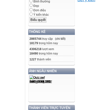
Bình thường
- Học sinh h nh 
Đẹp
Đơn điệu
i n h cc c
Ý kiến khác
n học i n h c c c
h c
THỐNG KÊ
nh
2865744
truy cập (
chi tiết
)
n
18179
trong hôm nay
4306218
lượt xem
q y
18490
trong hôm nay
1227
thành viên
n
ẢNH NGẪU NHIÊN
ể
i i
ấn ề h c iễn.
n
THÀNH VIÊN TRỰC TUYẾN