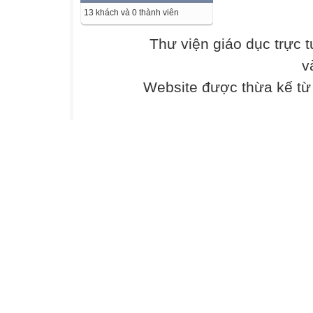
13 khách và 0 thành viên
-
Thư viện giáo dục trực 
c
v
Website được thừa kế t
i
n chấ
h h
i
.
c c
nh
-
c