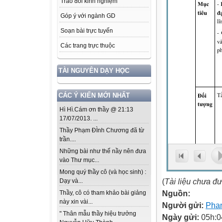
Trao đổi kinh nghiệm
Góp ý với ngành GD
Soạn bài trực tuyến
Các trang trực thuộc
TÀI NGUYÊN DẠY HỌC
CÁC Ý KIẾN MỚI NHẤT
Hì Hì.Cám ơn thầy @ 21:13
17/07/2013. ...
Thầy Phạm ĐÌnh Chương đã từ
trần....
Những bài như thế nầy nên đưa
vào Thư mục...
Mong quý thầy cô (và học sinh) :
(
Tài liệu chưa đ
Dạy và...
Nguồn:
Thầy, cô có tham khảo bài giảng
này xin vài...
Người gửi:
Pha
" Thân mẫu thầy hiệu trưởng
Ngày gửi:
05h:0