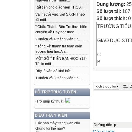
Nguyễn Hữu Thành...
Dung lượng:
25
Rất tiện cho giáo viên THCS....
Số lượt tải:
107
Vài nét về việc viết SKKN Theo
Số lượt thích:
0
tôi một...
TRƯỜNG TIỂU
" Châu Thành-Bến Tre thực hiện
chuyên đề Dạy học theo...
2 khách và 4 thành viên * *...
GIÁO DỤC ST
" Tổng kết thanh tra toàn diện
trường tiểu học An...
C
MỘT SỐ Ý KIẾN BẠN ĐỌC: (12)
B
Tôi là một...
Đây là vấn đề khá bức...
L
1 khách và 3 thành viên * *...
Kích thước font
H
HỖ TRỢ TRỰC TUYẾN
(Trợ giúp kỹ thuật)
q e vớ NCKH
ĐIỀU TRA Ý KIẾN
STEM
Các bạn thầy trang web của
Đặ
Đường dẫn
:
p
chúng tôi thế nào?
Gửi ý kiến