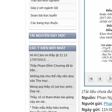
Trao đổi kinh nghiệm
Góp ý với ngành GD
Soạn bài trực tuyến
Các trang trực thuộc
TÀI NGUYÊN DẠY HỌC
CÁC Ý KIẾN MỚI NHẤT
Hì Hì.Cám ơn thầy @ 21:13
17/07/2013. ...
Thầy Phạm ĐÌnh Chương đã từ
trần....
Những bài như thế nầy nên đưa
vào Thư mục...
Mong quý thầy cô (và học sinh) :
(
Tài liệu chưa đ
Dạy và...
Nguồn:
Phan N
Thầy, cô có tham khảo bài giảng
này xin vài...
Người gửi:
Pha
" Thân mẫu thầy hiệu trưởng
Ngày gửi:
11h:0