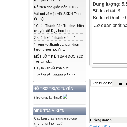
Nguyễn Hữu Thành...
Dung lượng:
5.
Rất tiện cho giáo viên THCS....
Số lượt tải:
3
Vài nét về việc viết SKKN Theo
Số lượt thích:
0
tôi một...
Cơ quan phát h
" Châu Thành-Bến Tre thực hiện
chuyên đề Dạy học theo...
2 khách và 4 thành viên * *...
" Tổng kết thanh tra toàn diện
trường tiểu học An...
MỘT SỐ Ý KIẾN BẠN ĐỌC: (12)
Tôi là một...
Đây là vấn đề khá bức...
1 khách và 3 thành viên * *...
Kích thước font
HỖ TRỢ TRỰC TUYẾN
(Trợ giúp kỹ thuật)
ĐIỀU TRA Ý KIẾN
Các bạn thầy trang web của
Đường dẫn
:
p
chúng tôi thế nào?
Gửi ý kiến