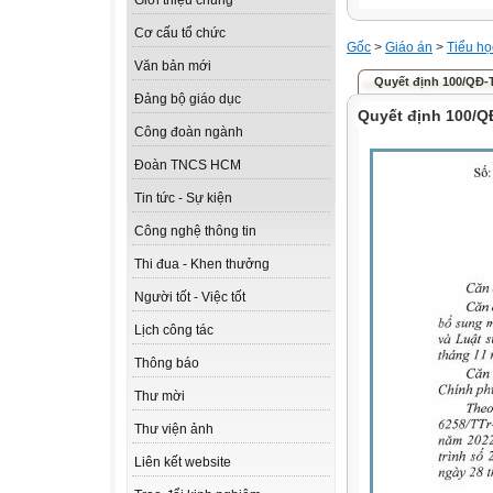
Giới thiệu chung
Cơ cấu tổ chức
Gốc
>
Giáo án
>
Tiểu họ
Văn bản mới
Quyết định 100/QĐ-
Đảng bộ giáo dục
Quyết định 100/Q
Công đoàn ngành
Đoàn TNCS HCM
Tin tức - Sự kiện
Công nghệ thông tin
Thi đua - Khen thưởng
Người tốt - Việc tốt
Lịch công tác
Thông báo
Thư mời
Thư viện ảnh
Liên kết website