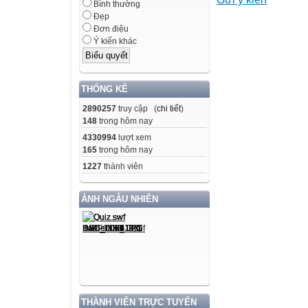
Bình thường
Đẹp
Đơn điệu
Ý kiến khác
THỐNG KÊ
2890257
truy cập (
chi tiết
)
148
trong hôm nay
4330994
lượt xem
165
trong hôm nay
1227
thành viên
ẢNH NGẪU NHIÊN
THÀNH VIÊN TRỰC TUYẾN