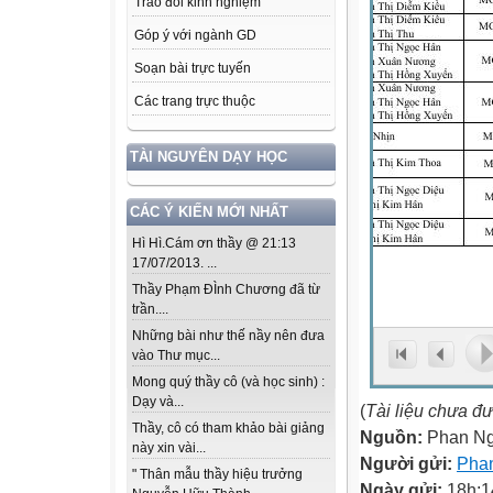
Trao đổi kinh nghiệm
Góp ý với ngành GD
Soạn bài trực tuyến
Các trang trực thuộc
TÀI NGUYÊN DẠY HỌC
CÁC Ý KIẾN MỚI NHẤT
Hì Hì.Cám ơn thầy @ 21:13
17/07/2013. ...
Thầy Phạm ĐÌnh Chương đã từ
trần....
Những bài như thế nầy nên đưa
vào Thư mục...
Mong quý thầy cô (và học sinh) :
Dạy và...
(
Tài liệu chưa đ
Thầy, cô có tham khảo bài giảng
Nguồn:
Phan N
này xin vài...
Người gửi:
Pha
" Thân mẫu thầy hiệu trưởng
Ngày gửi:
18h:1