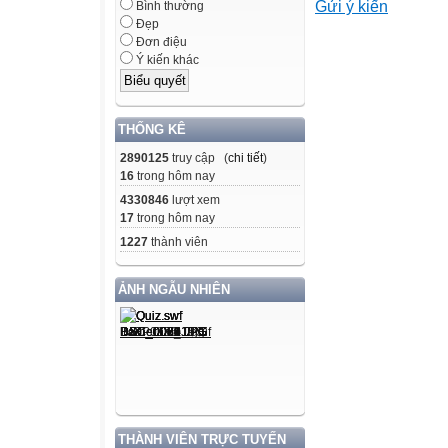
Gửi ý kiến
Bình thường
Đẹp
Tên sáng kiến
Đơn điệu
Một số biện pháp
Ý kiến khác
Một số biện pháp
Một số biện phá
tại
THỐNG KÊ
đơn vị
2890125
truy cập (
chi tiết
)
Một số biện phá
16
trong hôm nay
lấy
4330846
lượt xem
17
trong hôm nay
trẻ làm trung tâ
1227
thành viên
giáo
Một số biện phá
ẢNH NGẪU NHIÊN
giáo có tổ chức 
Một số biện phá
nghiên cứu bài 
Một số kinh ngh
điểm" Lấy trẻ là
Một số kinh ngh
làm
THÀNH VIÊN TRỰC TUYẾN