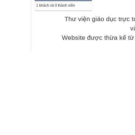
trung tâm"
1 khách và 0 thành viên
Thư viện giáo dục trực 
1
2
v
Website được thừa kế t
Trần Thị Kim Tự
Đào Diễm Hiền
MG Qưới Điền
MG Qưới Điền
3
Cao Thị Thủy
MG An Thuận
4