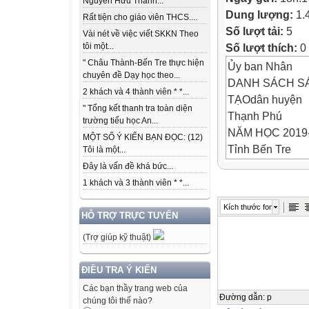
Nguyễn Hữu Thành...
Dung lượng:
1.
Rất tiện cho giáo viên THCS....
Số lượt tải:
5
Vài nét về việc viết SKKN Theo
Số lượt thích:
0
tôi một...
" Châu Thành-Bến Tre thực hiện
Ủy ban Nhân
chuyên đề Dạy học theo...
DANH SÁCH SÁ
2 khách và 4 thành viên * *...
TẠOdân huyện
" Tổng kết thanh tra toàn diện
Thạnh Phú
trường tiểu học An...
NĂM HỌC 2019
MỘT SỐ Ý KIẾN BẠN ĐỌC: (12)
Tỉnh Bến Tre
Tôi là một...
(Kèm theo Quyết
Đây là vấn đề khá bức...
/QĐ-UBND ngày
1 khách và 3 thành viên * *...
tháng 7 năm 20
Kích thước font
15:47:10 +07:00
HỖ TRỢ TRỰC TUYẾN
TT
(Trợ giúp kỹ thuật)
Họ và tên
ĐIỀU TRA Ý KIẾN
Các bạn thầy trang web của
Đơn vị
Đường dẫn
:
p
chúng tôi thế nào?