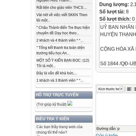
Nguyễn Hữu Thành...
Dung lượng:
2.
Rất tiện cho giáo viên THCS....
Số lượt tải:
8
Vài nét về việc viết SKKN Theo
Số lượt thích:
0
tôi một...
UỶ BAN NHÂN
" Châu Thành-Bến Tre thực hiện
chuyên đề Dạy học theo...
HUYỆN THẠNH
2 khách và 4 thành viên * *...
" Tổng kết thanh tra toàn diện
CỘNG HÒA XÃ 
trường tiểu học An...
MỘT SỐ Ý KIẾN BẠN ĐỌC: (12)
Số 1844 /QĐ-U
Tôi là một...
Đây là vấn đề khá bức...
Thạnh Phú, ngà
1 khách và 3 thành viên * *...
Kích thước font
Độc lập - Tự do
HỖ TRỢ TRỰC TUYẾN
(Trợ giúp kỹ thuật)
QUYẾT ĐỊNH
Công nhận Sáng
ĐIỀU TRA Ý KIẾN
Ngành Giáo dục
Các bạn thầy trang web của
Đường dẫn
:
p
chúng tôi thế nào?
Gửi ý kiến