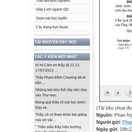
Trao đổi kinh nghiệm
Góp ý với ngành GD
Soạn bài trực tuyến
Các trang trực thuộc
TÀI NGUYÊN DẠY HỌC
CÁC Ý KIẾN MỚI NHẤT
Hì Hì.Cám ơn thầy @ 21:13
17/07/2013. ...
Thầy Phạm ĐÌnh Chương đã từ
trần....
Những bài như thế nầy nên đưa
vào Thư mục...
Mong quý thầy cô (và học sinh) :
(
Tài liệu chưa đ
Dạy và...
Nguồn:
Phan N
Thầy, cô có tham khảo bài giảng
này xin vài...
Người gửi:
Pha
" Thân mẫu thầy hiệu trưởng
Ngày gửi:
18h:2